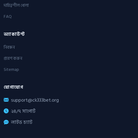
দায়িত্বশীল খেলা
FAQ
অ্যাকাউন্ট
নিবন্ধন
প্রবেশ করুন
Sitemap
যোগাযোগ
support@ck333bet.org
২৪/৭ সাপোর্ট
লাইভ চ্যাট