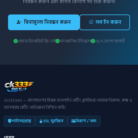
নিবন্ধন করুন এবং স্বাগত বোনাস সহ শুরু করুন।
বিনামূল্যে নিবন্ধন করুন
লগ ইন করুন
কোনো ডিপোজিট ফি নেই
তাৎক্ষণিক উইথড্রল
২৪/৭ বাংলা সাপোর্ট
ck333 bet — বাংলাদেশের বিশ্বস্ত অনলাইন বেটিং প্ল্যাটফর্ম। আমরা নিরাপদ, স্বচ্ছ ও
আনন্দময় বেটিং অভিজ্ঞতা নিশ্চিত করি।
লাইসেন্সপ্রাপ্ত
SSL সুরক্ষিত
বিকাশ / নগদ
গেমস