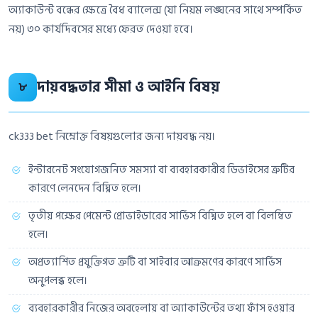
অ্যাকাউন্ট বন্ধের ক্ষেত্রে বৈধ ব্যালেন্স (যা নিয়ম লঙ্ঘনের সাথে সম্পর্কিত
নয়) ৩০ কার্যদিবসের মধ্যে ফেরত দেওয়া হবে।
দায়বদ্ধতার সীমা ও আইনি বিষয়
৮
ck333 bet নিম্নোক্ত বিষয়গুলোর জন্য দায়বদ্ধ নয়।
ইন্টারনেট সংযোগজনিত সমস্যা বা ব্যবহারকারীর ডিভাইসের ত্রুটির
কারণে লেনদেন বিঘ্নিত হলে।
তৃতীয় পক্ষের পেমেন্ট প্রোভাইডারের সার্ভিস বিঘ্নিত হলে বা বিলম্বিত
হলে।
অপ্রত্যাশিত প্রযুক্তিগত ত্রুটি বা সাইবার আক্রমণের কারণে সার্ভিস
অনুপলব্ধ হলে।
ব্যবহারকারীর নিজের অবহেলায় বা অ্যাকাউন্টের তথ্য ফাঁস হওয়ার