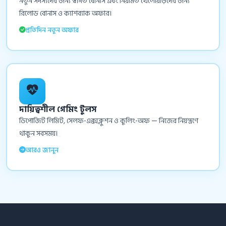
নতুন সদস্যদের জন্য স্বাগত বোনাস এবং নিয়মিত খেলোয়াড়দের জন্য
রিলোড বোনাস ও ক্যাশব্যাক অফার।
প্রতিদিন নতুন অফার
দায়িত্বশীল গেমিং টুলস
ডিপোজিট লিমিট, সেলফ-এক্সক্লুশন ও কুলিং-অফ — নিজের নিয়ন্ত্রণে
থাকুন সবসময়।
আরও জানুন