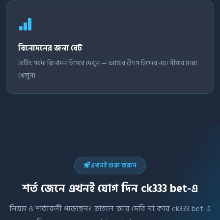
বিনোদনের জন্য বেট
বেটিং সর্বদা বিনোদন হিসেবে দেখুন — আয়ের উৎস হিসেবে নয়। সীমার মধ্যে
খেলুন।
এখনই শুরু করুন
শর্ত জেনে এখনই যোগ দিন ck333 bet-এ
নিয়ম ও শর্তাবলী পড়েছেন? তাহলে আর দেরি না করে ck333 bet-এ