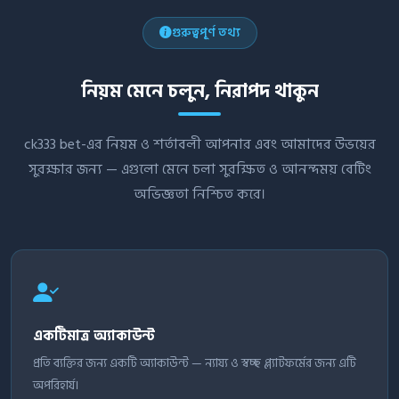
গুরুত্বপূর্ণ তথ্য
নিয়ম মেনে চলুন, নিরাপদ থাকুন
ck333 bet-এর নিয়ম ও শর্তাবলী আপনার এবং আমাদের উভয়ের
সুরক্ষার জন্য — এগুলো মেনে চলা সুরক্ষিত ও আনন্দময় বেটিং
অভিজ্ঞতা নিশ্চিত করে।
একটিমাত্র অ্যাকাউন্ট
প্রতি ব্যক্তির জন্য একটি অ্যাকাউন্ট — ন্যায্য ও স্বচ্ছ প্ল্যাটফর্মের জন্য এটি
অপরিহার্য।