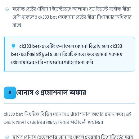
সর্বোচ্চ বেটের পরিমাণ ইভেন্টভেদে আলাদা। বড় ইভেন্টে সর্বোচ্চ সীমা
বেশি থাকলেও ck333 bet যেকোনো বেটের সীমা নির্ধারণের অধিকার
রাখে।
ck333 bet-এ বেটিং ফলাফলে কোনো বিরোধ হলে ck333
bet-এর সিদ্ধান্তই চূড়ান্ত বলে বিবেচিত হবে। তবে আমরা সবসময়
খেলোয়াড়ের দাবি ন্যায্যভাবে পর্যালোচনা করি।
বোনাস ও প্রমোশনাল অফার
৪
ck333 bet নিয়মিত বিভিন্ন বোনাস ও প্রমোশনাল অফার প্রদান করে। এই
অফারগুলো ব্যবহারের ক্ষেত্রে নিচের শর্তাবলী প্রযোজ্য।
স্বাগত বোনাস (ওয়েলকাম বোনাস) কেবল প্রথমবার ডিপোজিটের সময়