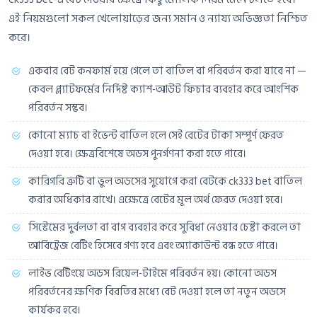
এই নিয়মগুলো সকল খেলোয়াড়ের জন্য সমান ও ন্যায্য অভিজ্ঞতা নিশ্চিত
করে।
একবার বেট কনফার্ম হয়ে গেলে তা বাতিল বা পরিবর্তন করা যাবে না —
কেবল প্ল্যাটফর্মের নির্দিষ্ট ক্যাশ-আউট ফিচার ব্যবহার করে আংশিক
পরিবর্তন সম্ভব।
কোনো ম্যাচ বা ইভেন্ট বাতিল হলে সেই বেটের টাকা সম্পূর্ণ ফেরত
দেওয়া হবে। ক্ষেত্রবিশেষে অডস পুনর্গণনা করা হতে পারে।
কারিগরি ত্রুটি বা ভুল অডসের সুযোগে করা বেটকে ck333 bet বাতিল
করার অধিকার রাখে। এক্ষেত্রে বেটের মূল অর্থ ফেরত দেওয়া হবে।
সিস্টেমের দুর্বলতা বা বাগ ব্যবহার করে সুবিধা নেওয়ার চেষ্টা করলে তা
আর্বিট্রেজ বেটিং হিসেবে গণ্য হবে এবং অ্যাকাউন্ট বন্ধ হতে পারে।
লাইভ বেটিংয়ে অডস রিয়েল-টাইমে পরিবর্তন হয়। কোনো অডস
পরিবর্তনের ক্ষণিক বিরতির মধ্যে বেট দেওয়া হলে তা নতুন অডসে
কার্যকর হবে।