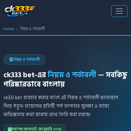
Home
নিয়ম ও শর্তাবলী
নিয়ম ও শর্তাবলী
ck333 bet-এর
নিয়ম ও শর্তাবলী
— সবকিছু
পরিষ্কারভাবে বাংলায়
ck333 bet ব্যবহার করার আগে এই নিয়ম ও শর্তাবলী মনোযোগ
দিয়ে পড়ুন। আমাদের প্রতিটি শর্ত আপনার সুরক্ষা ও ন্যায্য
অভিজ্ঞতার কথা মাথায় রেখে তৈরি করা হয়েছে।
সর্বশেষ আপডেট: জানুয়ারি ২০২৫