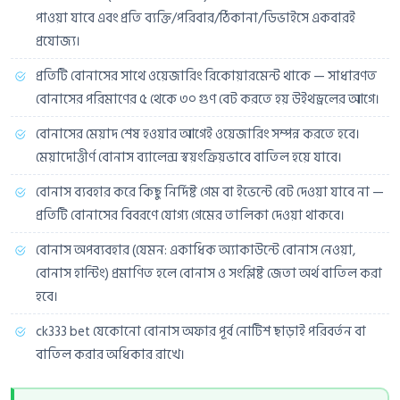
পাওয়া যাবে এবং প্রতি ব্যক্তি/পরিবার/ঠিকানা/ডিভাইসে একবারই
প্রযোজ্য।
প্রতিটি বোনাসের সাথে ওয়েজারিং রিকোয়ারমেন্ট থাকে — সাধারণত
বোনাসের পরিমাণের ৫ থেকে ৩০ গুণ বেট করতে হয় উইথড্রলের আগে।
বোনাসের মেয়াদ শেষ হওয়ার আগেই ওয়েজারিং সম্পন্ন করতে হবে।
মেয়াদোত্তীর্ণ বোনাস ব্যালেন্স স্বয়ংক্রিয়ভাবে বাতিল হয়ে যাবে।
বোনাস ব্যবহার করে কিছু নির্দিষ্ট গেম বা ইভেন্টে বেট দেওয়া যাবে না —
প্রতিটি বোনাসের বিবরণে যোগ্য গেমের তালিকা দেওয়া থাকবে।
বোনাস অপব্যবহার (যেমন: একাধিক অ্যাকাউন্টে বোনাস নেওয়া,
বোনাস হান্টিং) প্রমাণিত হলে বোনাস ও সংশ্লিষ্ট জেতা অর্থ বাতিল করা
হবে।
ck333 bet যেকোনো বোনাস অফার পূর্ব নোটিশ ছাড়াই পরিবর্তন বা
বাতিল করার অধিকার রাখে।