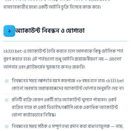
ব্যবহারকারীর মধ্যে একটি আইনি চুক্তি হিসেবে কাজ করে।
অ্যাকাউন্ট নিবন্ধন ও যোগ্যতা
১
ck333 bet-এ অ্যাকাউন্ট তৈরি করতে হলে আপনাকে কিছু মৌলিক শর্ত
পূরণ করতে হবে। এই শর্তগুলো শুধু আইনি প্রয়োজনীয়তা নয় — এগুলো
আপনার এবং প্ল্যাটফর্মের সুরক্ষার জন্যও জরুরি।
নিবন্ধনের সময় আপনার বয়স কমপক্ষে ১৮ বছর হতে হবে। ck333 bet
কোনো অবস্থায় অপ্রাপ্তবয়স্কদের অ্যাকাউন্ট খোলার অনুমতি দেয় না।
প্রতিটি ব্যক্তি কেবল একটি মাত্র অ্যাকাউন্ট খুলতে পারবেন। একই
ব্যক্তির নামে বা একই ডিভাইস/আইপি থেকে একাধিক অ্যাকাউন্ট
খোলা কঠোরভাবে নিষিদ্ধ।
নিবন্ধনের সময় সঠিক ও সম্পূর্ণ তথ্য প্রদান করা বাধ্যতামূলক — নাম,